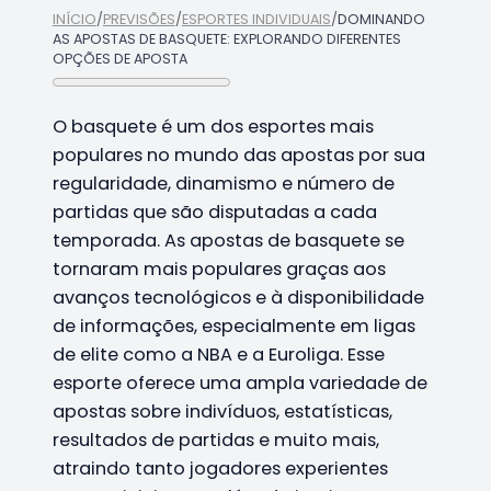
INÍCIO
/
PREVISÕES
/
ESPORTES INDIVIDUAIS
/
DOMINANDO
AS APOSTAS DE BASQUETE: EXPLORANDO DIFERENTES
OPÇÕES DE APOSTA
O basquete é um dos esportes mais
populares no mundo das apostas por sua
regularidade, dinamismo e número de
partidas que são disputadas a cada
temporada. As apostas de basquete se
tornaram mais populares graças aos
avanços tecnológicos e à disponibilidade
de informações, especialmente em ligas
de elite como a NBA e a Euroliga. Esse
esporte oferece uma ampla variedade de
apostas sobre indivíduos, estatísticas,
resultados de partidas e muito mais,
atraindo tanto jogadores experientes