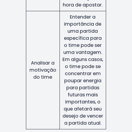
hora de apostar.
Entender a
importância de
uma partida
específica para
o time pode ser
uma vantagem.
Em alguns casos,
Analisar a
o time pode se
motivação
concentrar em
do time
poupar energia
para partidas
futuras mais
importantes, o
que afetará seu
desejo de vencer
a partida atual.