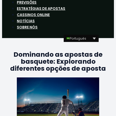
PREVISÕES
ESTRATÉGIAS DE APOSTAS
CASSINOS ONLINE
NOTÍCIAS
SOBRE NÓS
Português
Dominando as apostas de
basquete: Explorando
diferentes opções de aposta