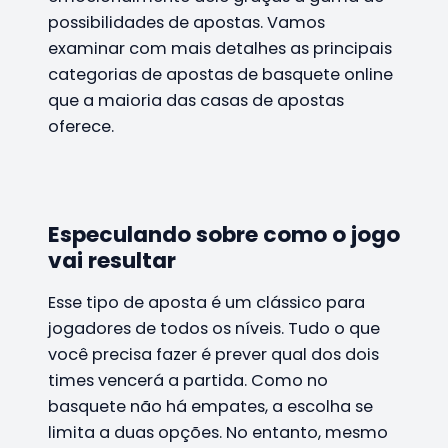
possibilidades de apostas. Vamos
examinar com mais detalhes as principais
categorias de apostas de basquete online
que a maioria das casas de apostas
oferece.
Especulando sobre como o jogo
vai resultar
Esse tipo de aposta é um clássico para
jogadores de todos os níveis. Tudo o que
você precisa fazer é prever qual dos dois
times vencerá a partida. Como no
basquete não há empates, a escolha se
limita a duas opções. No entanto, mesmo