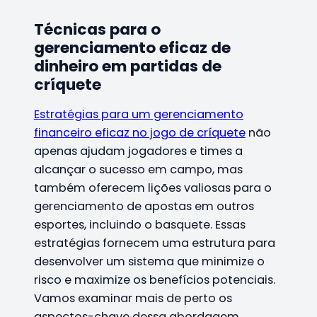
Técnicas para o
gerenciamento eficaz de
dinheiro em partidas de
críquete
Estratégias para um gerenciamento
financeiro eficaz no jogo de críquete
não
apenas ajudam jogadores e times a
alcançar o sucesso em campo, mas
também oferecem lições valiosas para o
gerenciamento de apostas em outros
esportes, incluindo o basquete. Essas
estratégias fornecem uma estrutura para
desenvolver um sistema que minimize o
risco e maximize os benefícios potenciais.
Vamos examinar mais de perto os
aspectos-chave dessa abordagem,