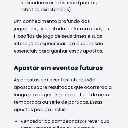
indicadores estatísticos (pontos,
rebotes, assistências).
Um conhecimento profundo dos
jogadores, seu estado de forma atual, as
filosofias de jogo de seus times e suas
interações específicas em quadra são
essenciais para ganhar essas apostas.
Apostar em eventos futuros
As apostas em eventos futuros são
apostas sobre resultados que ocorrerão a
longo prazo, geralmente ao final de uma
temporada ou série de partidas. Essas
apostas podem incluir:
Vencedor do campeonato: Prever qual