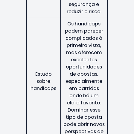
segurança e
reduzir o risco.
Os handicaps
podem parecer
complicados à
primeira vista,
mas oferecem
excelentes
oportunidades
Estudo
de apostas,
sobre
especialmente
handicaps
em partidas
onde há um
claro favorito.
Dominar esse
tipo de aposta
pode abrir novas
perspectivas de