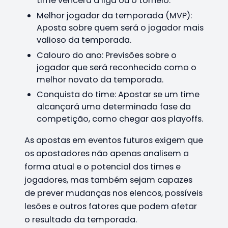
time vencerá a liga ou o torneio.
Melhor jogador da temporada (MVP):
Aposta sobre quem será o jogador mais
valioso da temporada.
Calouro do ano: Previsões sobre o
jogador que será reconhecido como o
melhor novato da temporada.
Conquista do time: Apostar se um time
alcançará uma determinada fase da
competição, como chegar aos playoffs.
As apostas em eventos futuros exigem que
os apostadores não apenas analisem a
forma atual e o potencial dos times e
jogadores, mas também sejam capazes
de prever mudanças nos elencos, possíveis
lesões e outros fatores que podem afetar
o resultado da temporada.