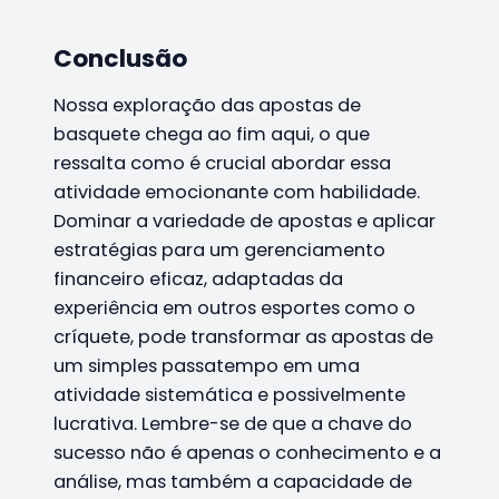
Conclusão
Nossa exploração das apostas de
basquete chega ao fim aqui, o que
ressalta como é crucial abordar essa
atividade emocionante com habilidade.
Dominar a variedade de apostas e aplicar
estratégias para um gerenciamento
financeiro eficaz, adaptadas da
experiência em outros esportes como o
críquete, pode transformar as apostas de
um simples passatempo em uma
atividade sistemática e possivelmente
lucrativa. Lembre-se de que a chave do
sucesso não é apenas o conhecimento e a
análise, mas também a capacidade de