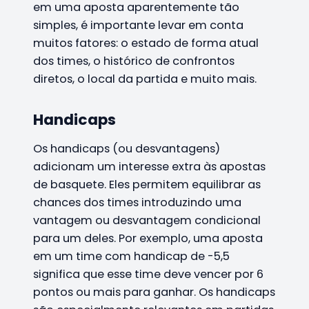
em uma aposta aparentemente tão
simples, é importante levar em conta
muitos fatores: o estado de forma atual
dos times, o histórico de confrontos
diretos, o local da partida e muito mais.
Handicaps
Os handicaps (ou desvantagens)
adicionam um interesse extra às apostas
de basquete. Eles permitem equilibrar as
chances dos times introduzindo uma
vantagem ou desvantagem condicional
para um deles. Por exemplo, uma aposta
em um time com handicap de -5,5
significa que esse time deve vencer por 6
pontos ou mais para ganhar. Os handicaps