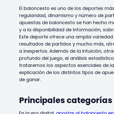
El baloncesto es uno de los deportes má
regularidad, dinamismo y número de par
apuestas de baloncesto se han hecho má
y a la disponibilidad de información, sobr
Este deporte ofrece una amplia variedad 
resultados de partidos y mucho más, at
a inexpertos. Además de la intuición, ot
profundo del juego, el análisis estadístic
trataremos los aspectos esenciales de l
explicación de los distintos tipos de ap
de ganar.
Principales categorías
En la era digital,
apostar al baloncesto en