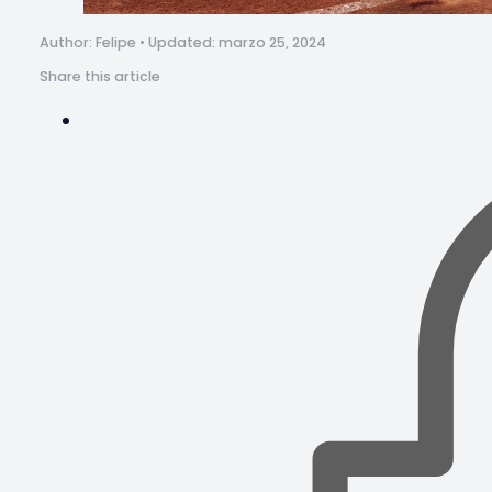
Author: Felipe • Updated: marzo 25, 2024
Share this article