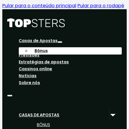
Pular para o conteúdo principal
Pular para o rodapé
Casas de Apostas
Bônus
Previsões
Estratégias de apostas
Cassinos online
Notícias
Sobre nós
CASAS DE APOSTAS
BÔNUS