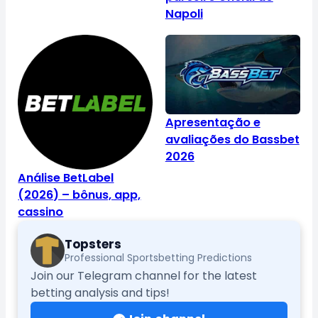
Napoli
Apresentação e
avaliações do Bassbet
2026
Análise BetLabel
(2026) – bônus, app,
cassino
Topsters
Professional Sportsbetting Predictions
Join our Telegram channel for the latest
betting analysis and tips!