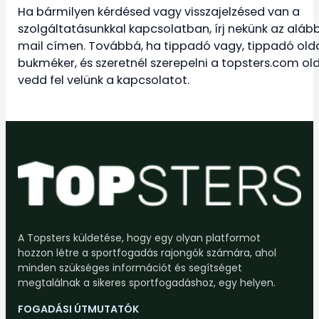
Ha bármilyen kérdésed vagy visszajelzésed van a
szolgáltatásunkkal kapcsolatban, írj nekünk az alá
mail címen. Továbbá, ha tippadó vagy, tippadó old
bukméker, és szeretnél szerepelni a topsters.com ol
vedd fel velünk a kapcsolatot.
A Topsters küldetése, hogy egy olyan platformot
hozzon létre a sportfogadás rajongók számára, ahol
minden szükséges információt és segítséget
megtalálnak a sikeres sportfogadáshoz, egy helyen.
FOGADÁSI ÚTMUTATÓK