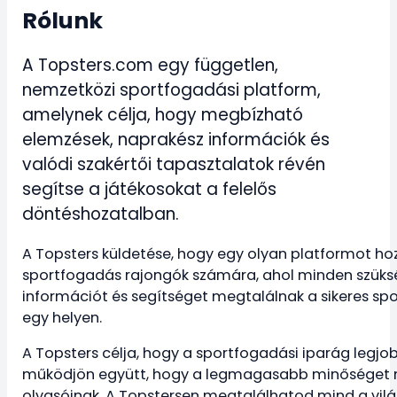
Rólunk
A Topsters.com egy független,
nemzetközi sportfogadási platform,
amelynek célja, hogy megbízható
elemzések, naprakész információk és
valódi szakértői tapasztalatok révén
segítse a játékosokat a felelős
döntéshozatalban.
A Topsters küldetése, hogy egy olyan platformot hoz
sportfogadás rajongók számára, ahol minden szük
információt és segítséget megtalálnak a sikeres sp
egy helyen.
A Topsters célja, hogy a sportfogadási iparág legjo
működjön együtt, hogy a legmagasabb minőséget 
olvasóinak. A Topstersen megtalálhatod mind a vil