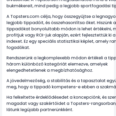
bukmékereit, mind pedig a legjobb sportfogadási t
A Topsters.com célja, hogy összegyűjtse a legnagy
legjobb tippadóit, és összehasonlítsa őket. Hiszünk
tippadókat bonyolultabb módon is lehet értékelni, 
profitjuk vagy ROI-juk alapján, ezért fejlesztettük ki 
indexet. Ez egy speciális statisztikai képlet, amely ra
fogadókat.
Rendszerünk a legkomplexebb módon értékeli a tip
három különböző kategóriát elemezve, amelyek
elengedhetetlenek a megbízhatósághoz.
A jövedelmezőség, a stabilitás és a tapasztalat egy
meg, hogy a tippadó kompetens-e ebben a szakmá
Ha felkeltette érdeklődésedet a koncepciónk, és szer
magadat vagy szakértőidet a Topsters-rangsorba
látunk legújabb partnerünkként.