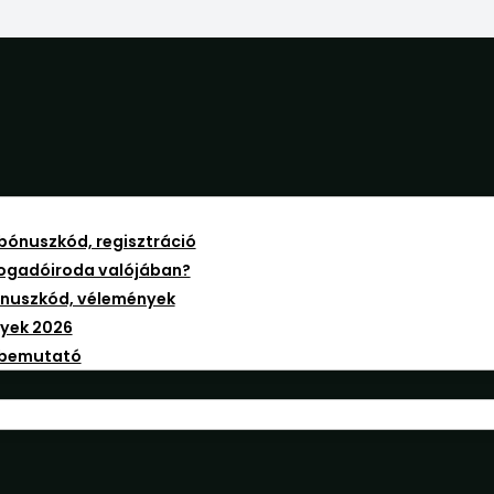
 bónuszkód, regisztráció
fogadóiroda valójában?
ónuszkód, vélemények
yek 2026
embemutató