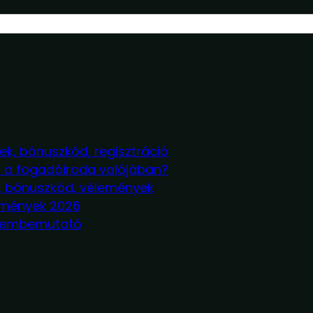
yek, bónuszkód, regisztráció
d a fogadóiroda valójában?
, bónuszkód, vélemények
emények 2026
terembemutató