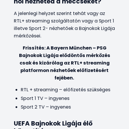
hol nézheted a meccseket?
A jelenlegi helyzet szerint tehát vagy az
RTL+ streaming szolgáltatón vagy a Sport 1
illetve Sport 2- nézhetőek a Bajnokok Ligája
mérkőzései.
Frissítés: A Bayern München – PSG
Bajnokok Ligája elődöntős mérkőzés
csak és kizárólag az RTL+ streaming
platformon nézhetőek előfizetésért
fejében.
RTL + streaming – előfizetés szükséges
Sport 1 TV – ingyenes
Sport 2 TV – ingyenes
UEFA Bajnokok Ligája élő