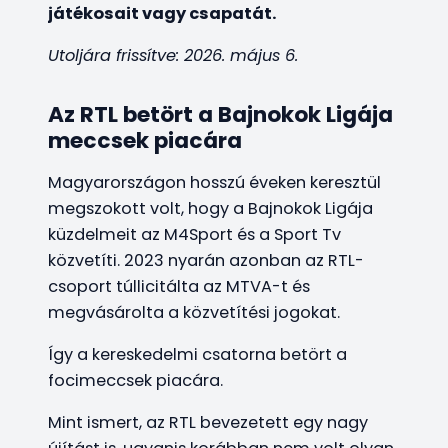
játékosait vagy csapatát.
Utoljára frissítve: 2026. május 6.
Az RTL betört a Bajnokok Ligája
meccsek piacára
Magyarországon hosszú éveken keresztül
megszokott volt, hogy a Bajnokok Ligája
küzdelmeit az M4Sport és a Sport Tv
közvetíti. 2023 nyarán azonban az RTL-
csoport túllicitálta az MTVA-t és
megvásárolta a közvetítési jogokat.
Így a kereskedelmi csatorna betört a
focimeccsek piacára.
Mint ismert, az RTL bevezetett egy nagy