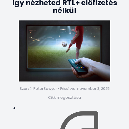
Így nézheted RTL+ előfizetés
nélkül
Szerző: PeterSawyer • Frissítve: november 3, 2025
Cikk megosztása