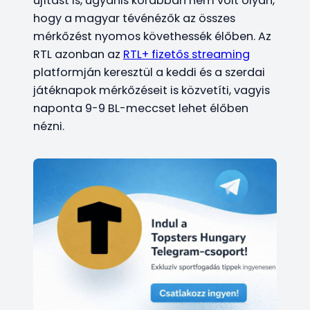
újítást is, ugyanis korábban nem volt olyan,
hogy a magyar tévénézők az összes
mérkőzést nyomos követhessék élőben. Az
RTL azonban az
RTL+ fizetős streaming
platformján keresztül a keddi és a szerdai
játéknapok mérkőzéseit is közvetíti, vagyis
naponta 9-9 BL-meccset lehet élőben
nézni.