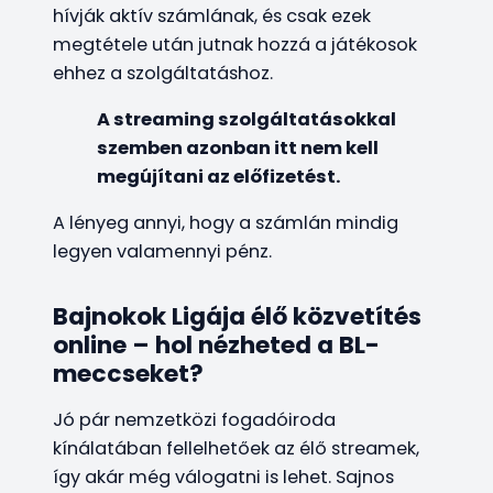
hívják aktív számlának, és csak ezek
megtétele után jutnak hozzá a játékosok
ehhez a szolgáltatáshoz.
A streaming szolgáltatásokkal
szemben azonban itt nem kell
megújítani az előfizetést.
A lényeg annyi, hogy a számlán mindig
legyen valamennyi pénz.
Bajnokok Ligája élő közvetítés
online – hol nézheted a BL-
meccseket?
Jó pár nemzetközi fogadóiroda
kínálatában fellelhetőek az élő streamek,
így akár még válogatni is lehet. Sajnos