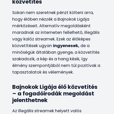
közvetítés
Sokan nem szeretnek pénzt költeni arra,
hogy élőben nézzék a Bajnokok Ligája
mérkőzéseit. Alternatív megoldásként
maradnak az interneten fellelhető, illegális
vagy kalóz streamek. Ezek az élőképes
közvetítések ugyan
ingyenesek,
de a
minőségük általában gyenge, a közvetítés
szakadozik, a kép és a hang késik, így
élmény szempontjából nem túl pozitívak a
tapasztalatok és vélemények.
Bajnokok Ligája élő közvetítés
– a fogadóirodák megoldást
jelenthetnek
Az illegális streamek helyett valós