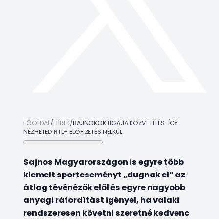
FŐOLDAL
/
HÍREK
/
BAJNOKOK LIGÁJA KÖZVETÍTÉS: ÍGY
NÉZHETED RTL+ ELŐFIZETÉS NÉLKÜL
Sajnos Magyarországon is egyre több
kiemelt sporteseményt „dugnak el” az
átlag tévénézők elöl és egyre nagyobb
anyagi ráfordítást igényel, ha valaki
rendszeresen követni szeretné kedvenc