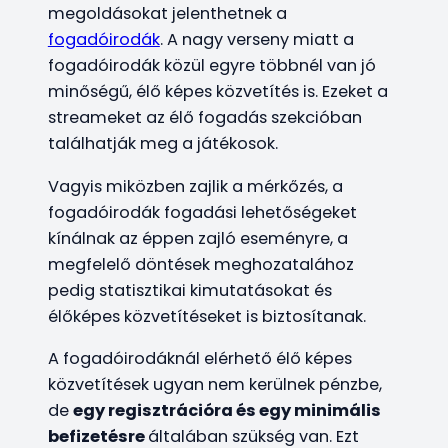
megoldásokat jelenthetnek a
fogadóirodák
. A nagy verseny miatt a
fogadóirodák közül egyre többnél van jó
minőségű, élő képes közvetítés is. Ezeket a
streameket az élő fogadás szekcióban
találhatják meg a játékosok.
Vagyis miközben zajlik a mérkőzés, a
fogadóirodák fogadási lehetőségeket
kínálnak az éppen zajló eseményre, a
megfelelő döntések meghozatalához
pedig statisztikai kimutatásokat és
élőképes közvetítéseket is biztosítanak.
A fogadóirodáknál elérhető élő képes
közvetítések ugyan nem kerülnek pénzbe,
de
egy regisztrációra és egy minimális
befizetésre
általában szükség van. Ezt