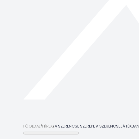
FŐOLDAL
/
HÍREK
/
A SZERENCSE SZEREPE A SZERENCSEJÁTÉKBAN