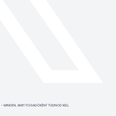
 - MINDEN, AMIT FOGADÓKÉNT TUDNOD KELL