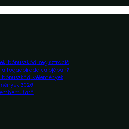
yek, bónuszkód, regisztráció
d a fogadóiroda valójában?
, bónuszkód, vélemények
emények 2026
terembemutató