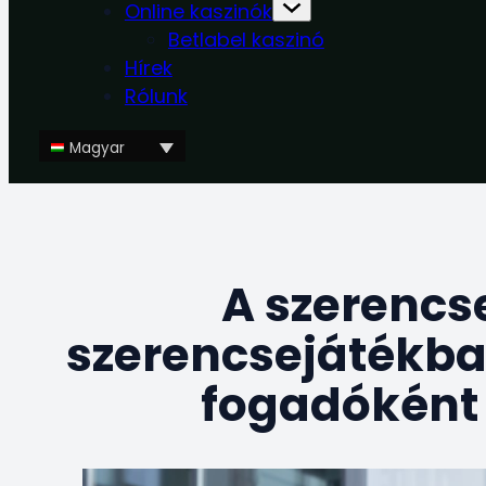
Online kaszinók
Betlabel kaszinó
Hírek
Rólunk
Magyar
A szerencs
szerencsejátékba
fogadóként 