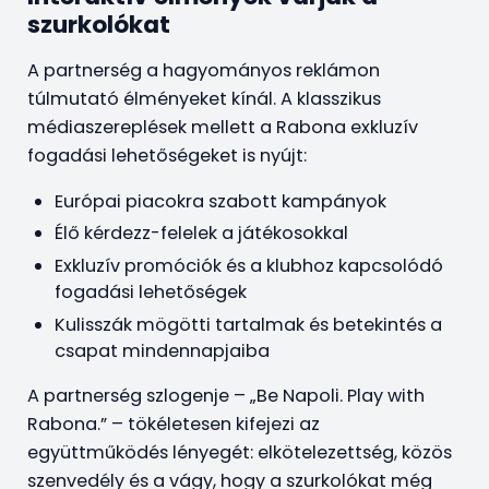
szurkolókat
A partnerség a hagyományos reklámon
túlmutató élményeket kínál. A klasszikus
médiaszereplések mellett a Rabona exkluzív
fogadási lehetőségeket is nyújt:
Európai piacokra szabott kampányok
Élő kérdezz-felelek a játékosokkal
Exkluzív promóciók és a klubhoz kapcsolódó
fogadási lehetőségek
Kulisszák mögötti tartalmak és betekintés a
csapat mindennapjaiba
A partnerség szlogenje – „Be Napoli. Play with
Rabona.” – tökéletesen kifejezi az
együttműködés lényegét: elkötelezettség, közös
szenvedély és a vágy, hogy a szurkolókat még