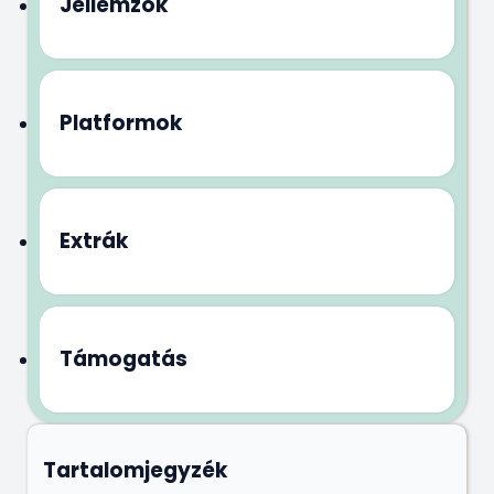
Jellemzők
Platformok
Extrák
Támogatás
Tartalomjegyzék