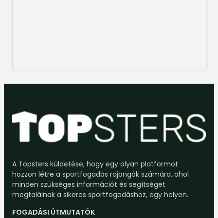
A Topsters küldetése, hogy egy olyan platformot
hozzon létre a sportfogadás rajongók számára, ahol
minden szükséges információt és segítséget
megtalálnak a sikeres sportfogadáshoz, egy helyen.
FOGADÁSI ÚTMUTATÓK