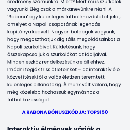
eredmény számunkra. Miért? Mert mi is szurkolók
vagyunk! Elég csak a márkanevünkre nézni. A
‘Rabona’ egy különleges futballmozdulatot jelöl,
amelyet a Napoli csapatának legendás
kapitánya kedvelt. Nagyon boldogok vagyunk,
hogy megoszthatjuk digitális megoldásainkat a
Napoli szurkolóival. Küldetésünk, hogy
összekapcsoljuk a szurkolókat az idoljaival.
Minden eszköz rendelkezésünkre áll ehhez.
Imádni fogják friss ötleteinket – az interaktív élő
közvetítésektől a valós életben teremtett
különleges pillanatokig. Álmunk vált valóra, hogy
még közelebb hozhassuk egymáshoz a
futballközösséget.
A RABONA BÓNUSZKÓDJA: TOPS150
Interaktív élmények várják a