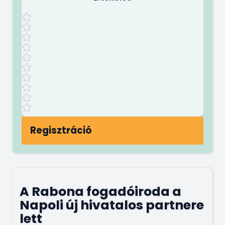
Regisztráció
A Rabona fogadóiroda a
Napoli új hivatalos partnere
lett