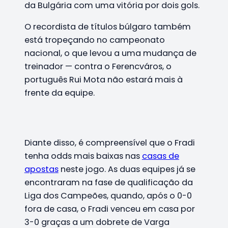
da Bulgária com uma vitória por dois gols.
O recordista de títulos búlgaro também
está tropeçando no campeonato
nacional, o que levou a uma mudança de
treinador — contra o Ferencváros, o
português Rui Mota não estará mais à
frente da equipe.
Diante disso, é compreensível que o Fradi
tenha odds mais baixas nas
casas de
apostas
neste jogo. As duas equipes já se
encontraram na fase de qualificação da
Liga dos Campeões, quando, após o 0-0
fora de casa, o Fradi venceu em casa por
3-0 graças a um dobrete de Varga