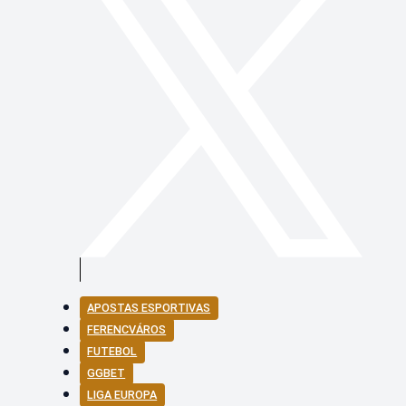
APOSTAS ESPORTIVAS
FERENCVÁROS
FUTEBOL
GGBET
LIGA EUROPA