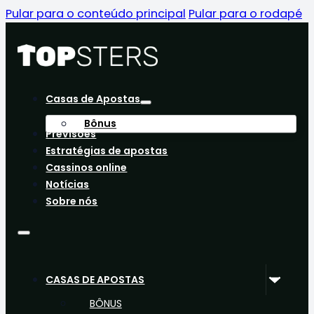
Pular para o conteúdo principal
Pular para o rodapé
Casas de Apostas
Bônus
Previsões
Estratégias de apostas
Cassinos online
Notícias
Sobre nós
CASAS DE APOSTAS
BÔNUS