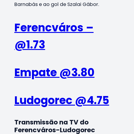
Barnabás e ao gol de Szalai Gábor.
Ferencváros –
@1.73
Empate @3.80
Ludogorec @4.75
Transmissão na TV do
Ferencváros-Ludogorec