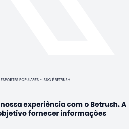
ESPORTES POPULARES - ISSO É BETRUSH
 nossa experiência com o Betrush. A
objetivo fornecer informações