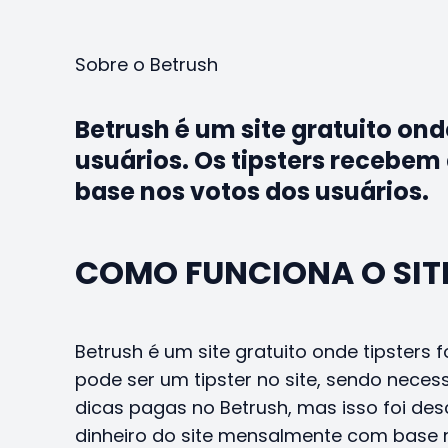
Sobre o Betrush
Betrush é um site gratuito ond
usuários. Os tipsters recebe
base nos votos dos usuários.
COMO FUNCIONA O SIT
Betrush é um site gratuito onde tipsters
pode ser um tipster no site, sendo necess
dicas pagas no Betrush, mas isso foi de
dinheiro do site mensalmente com base n