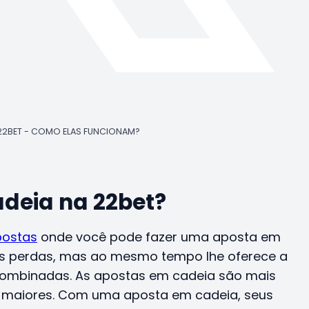
 22BET - COMO ELAS FUNCIONAM?
adeia na 22bet?
postas
onde você pode fazer uma aposta em
uas perdas, mas ao mesmo tempo lhe oferece a
combinadas. As apostas em cadeia são mais
 maiores. Com uma aposta em cadeia, seus