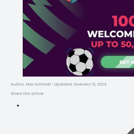
Author: Max Schmidt • Updated: fevereiro 12, 2024
Share this article