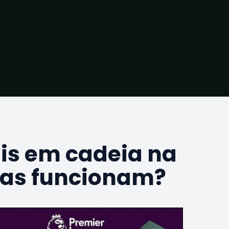
is em cadeia na
las funcionam?