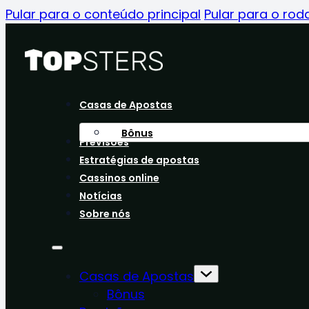
Pular para o conteúdo principal
Pular para o rod
Casas de Apostas
Bônus
Previsões
Estratégias de apostas
Cassinos online
Notícias
Sobre nós
Casas de Apostas
Bônus