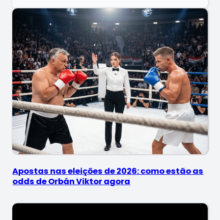
Apostas nas eleições de 2026: como estão as
odds de Orbán Viktor agora