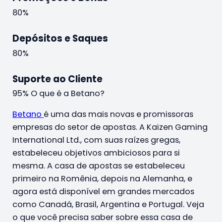
80%
Depósitos e Saques
80%
Suporte ao Cliente
95%
O que é a Betano?
Betano
é uma das mais novas e promissoras
empresas do setor de apostas. A Kaizen Gaming
International Ltd., com suas raízes gregas,
estabeleceu objetivos ambiciosos para si
mesma. A casa de apostas se estabeleceu
primeiro na Romênia, depois na Alemanha, e
agora está disponível em grandes mercados
como Canadá, Brasil, Argentina e Portugal. Veja
o que você precisa saber sobre essa casa de