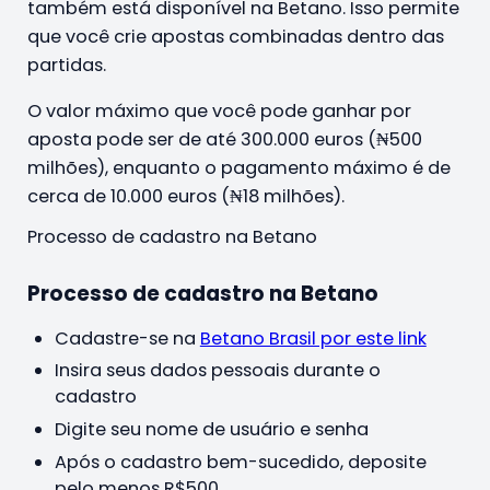
também está disponível na Betano. Isso permite
que você crie apostas combinadas dentro das
partidas.
O valor máximo que você pode ganhar por
aposta pode ser de até 300.000 euros (₦500
milhões), enquanto o pagamento máximo é de
cerca de 10.000 euros (₦18 milhões).
Processo de cadastro na Betano
Processo de cadastro na Betano
Cadastre-se na
Betano Brasil por este link
Insira seus dados pessoais durante o
cadastro
Digite seu nome de usuário e senha
Após o cadastro bem-sucedido, deposite
pelo menos R$500.