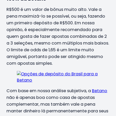
R$500 é um valor de bônus muito alto. Vale a
pena maximizá-lo se possível, ou seja, fazendo
um primeiro depósito de R$500. Em nossa
opinião, é especialmente recomendado para
quem gosta de fazer apostas combinadas de 2
a 3 seleções, mesmo com múltiplos mais baixos.
O limite de odds de 1,65 é um limite muito
amigável, portanto pode ser atingido mesmo
com apostas simples.
Com base em nossa análise subjetiva, a
Betano
não é apenas boa como casa de apostas
complementar, mas também vale a pena
manter dinheiro lá permanentemente para seus