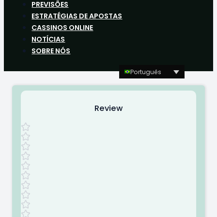
PREVISÕES
ESTRATÉGIAS DE APOSTAS
CASSINOS ONLINE
NOTÍCIAS
SOBRE NÓS
Português
Review