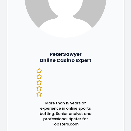
PeterSawyer
Online Casino Expert
More than 15 years of
experience in online sports
betting. Senior analyst and
professional tipster for
Topsters.com.