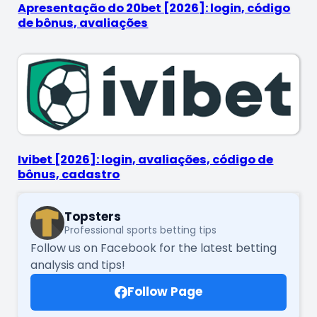
Apresentação do 20bet [2026]: login, código
de bônus, avaliações
Ivibet [2026]: login, avaliações, código de
bônus, cadastro
Topsters
Professional sports betting tips
Follow us on Facebook for the latest betting
analysis and tips!
Follow Page