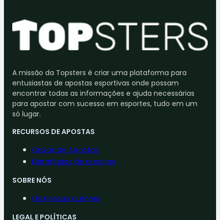
A missão da Topsters é criar uma plataforma para
entusiastas de apostas esportivas onde possam
encontrar todas as informações e ajuda necessárias
para apostar com sucesso em esportes, tudo em um
só lugar.
RECURSOS DE APOSTAS
Casas de Apostas
Estratégias de apostas
SOBRE NÓS
Os nossos autores
LEGAL E POLÍTICAS