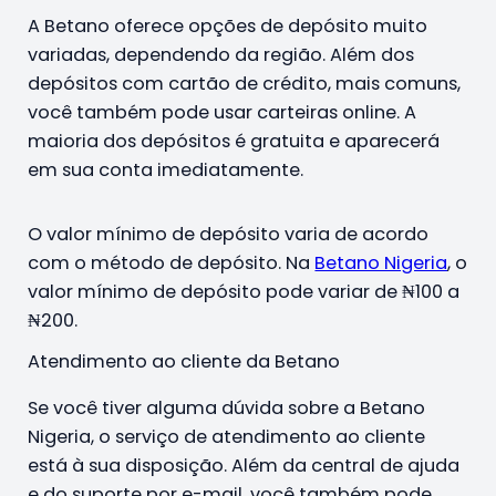
A Betano oferece opções de depósito muito
variadas, dependendo da região. Além dos
depósitos com cartão de crédito, mais comuns,
você também pode usar carteiras online. A
maioria dos depósitos é gratuita e aparecerá
em sua conta imediatamente.
O valor mínimo de depósito varia de acordo
com o método de depósito. Na
Betano Nigeria
, o
valor mínimo de depósito pode variar de ₦100 a
₦200.
Atendimento ao cliente da Betano
Se você tiver alguma dúvida sobre a Betano
Nigeria, o serviço de atendimento ao cliente
está à sua disposição. Além da central de ajuda
e do suporte por e-mail, você também pode