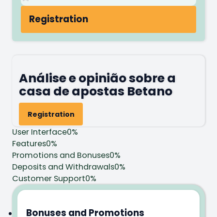
Registration
Análise e opinião sobre a
casa de apostas Betano
Registration
User Interface
0%
Features
0%
Promotions and Bonuses
0%
Deposits and Withdrawals
0%
Customer Support
0%
Bonuses and Promotions