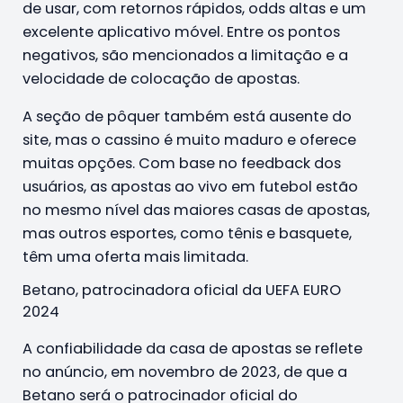
de usar, com retornos rápidos, odds altas e um
excelente aplicativo móvel. Entre os pontos
negativos, são mencionados a limitação e a
velocidade de colocação de apostas.
A seção de pôquer também está ausente do
site, mas o cassino é muito maduro e oferece
muitas opções. Com base no feedback dos
usuários, as apostas ao vivo em futebol estão
no mesmo nível das maiores casas de apostas,
mas outros esportes, como tênis e basquete,
têm uma oferta mais limitada.
Betano, patrocinadora oficial da UEFA EURO
2024
A confiabilidade da casa de apostas se reflete
no anúncio, em novembro de 2023, de que a
Betano será o patrocinador oficial do