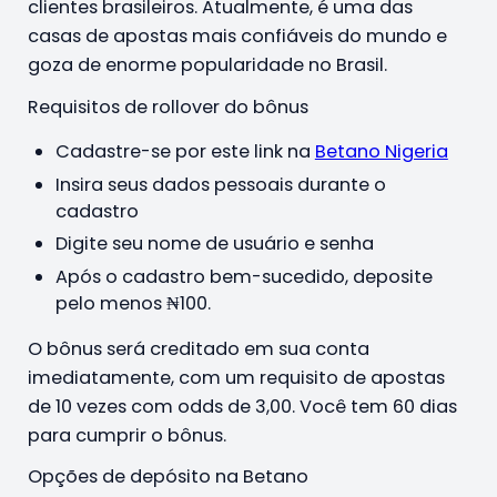
clientes brasileiros. Atualmente, é uma das
casas de apostas mais confiáveis do mundo e
goza de enorme popularidade no Brasil.
Requisitos de rollover do bônus
Cadastre-se por este link na
Betano Nigeria
Insira seus dados pessoais durante o
cadastro
Digite seu nome de usuário e senha
Após o cadastro bem-sucedido, deposite
pelo menos ₦100.
O bônus será creditado em sua conta
imediatamente, com um requisito de apostas
de 10 vezes com odds de 3,00. Você tem 60 dias
para cumprir o bônus.
Opções de depósito na Betano