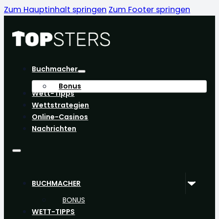
Zum Hauptinhalt springen
Zum Footer springen
Buchmacher
Bonus
Wett-Tipps
Wettstrategien
Online-Casinos
Nachrichten
BUCHMACHER
BONUS
WETT-TIPPS