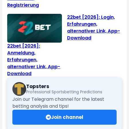
Registrierung
22bet [2026]: Login,
Erfahrungen,
alternativer Link, App-
Download
22bet [2026]:
Anmeldung,
Erfahrungen,
alternativer Link, App-
Download
Topsters
Professional Sportsbetting Predictions
Join our Telegram channel for the latest
betting analysis and tips!
Join channel