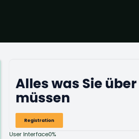
Alles was Sie übe
müssen
Registration
User Interface
0%