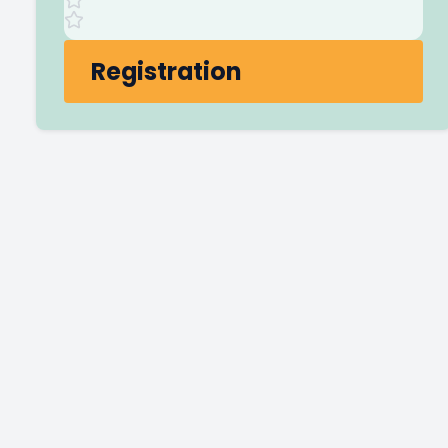
Registration