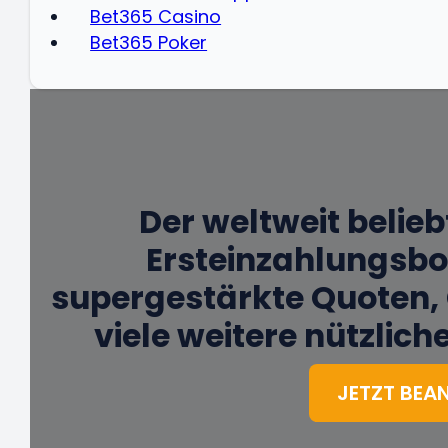
Bet365 Casino
Bet365 Poker
Der weltweit belie
Ersteinzahlungsbo
supergestärkte Quoten,
viele weitere nützlich
JETZT BEA