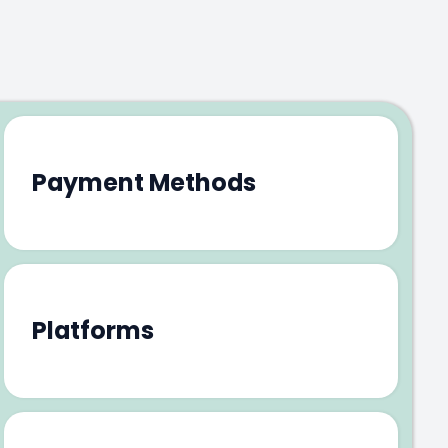
Payment Methods
Platforms