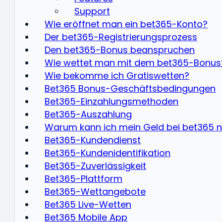
Support
Wie eröffnet man ein bet365-Konto?
Der bet365-Registrierungsprozess
Den bet365-Bonus beanspruchen
Wie wettet man mit dem bet365-Bonus
Wie bekomme ich Gratiswetten?
Bet365 Bonus-Geschäftsbedingungen
Bet365-Einzahlungsmethoden
Bet365-Auszahlung
Warum kann ich mein Geld bei bet365 
Bet365-Kundendienst
Bet365-Kundenidentifikation
Bet365-Zuverlässigkeit
Bet365-Plattform
Bet365-Wettangebote
Bet365 Live-Wetten
Bet365 Mobile App