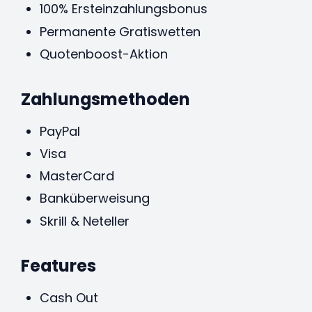
100% Ersteinzahlungsbonus
Permanente Gratiswetten
Quotenboost-Aktion
Zahlungsmethoden
PayPal
Visa
MasterCard
Banküberweisung
Skrill & Neteller
Features
Cash Out