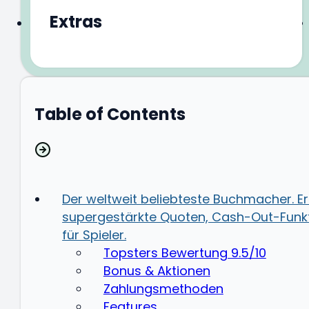
Extras
Table of Contents
Der weltweit beliebteste Buchmacher. E
supergestärkte Quoten, Cash-Out-Funkti
für Spieler.
Topsters Bewertung 9.5/10
Bonus & Aktionen
Zahlungsmethoden
Features